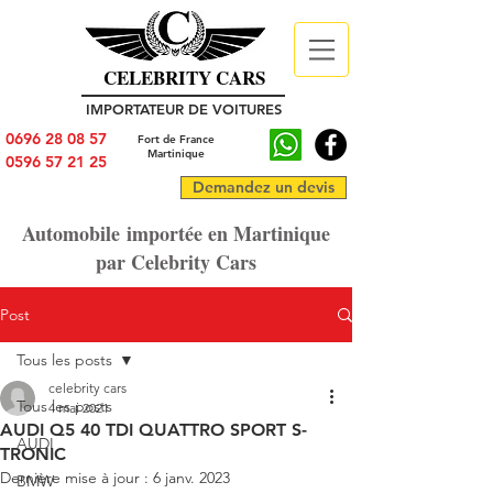
CELEBRITY CARS
IMPORTATEUR DE VOITURES
0696 28 08 57
Fort de France
Martinique
0596 57 21 25
Demandez un devis
Automobile importée en Martinique
par Celebrity Cars
Post
Tous les posts
celebrity cars
Tous les posts
4 mai 2021
AUDI Q5 40 TDI QUATTRO SPORT S-
AUDI
TRONIC
Dernière mise à jour :
6 janv. 2023
BMW