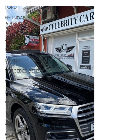
FORD
HYUNDAI
JEEP
JAGUAR
LAND ROVER
MAZDA
MERCEDES BENZ
MINI
PORSCHE
SEAT
TOYOTA
VOLSKWAGEN
EN STOCK