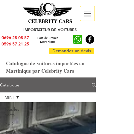
CELEBRITY CARS
IMPORTATEUR DE VOITURES
0696 28 08 57
Fort de France
Martinique
0596 57 21 25
Demandez un devis
Catalogue de voitures importées en
Martinique par Celebrity Cars
Catalogue
MINI
Tous les
posts
AUDI
BMW