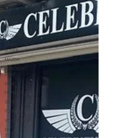
FORD
HYUNDAI
JEEP
JAGUAR
LAND
ROVER
MAZDA
MERCEDES
BENZ
MINI
PORSCHE
SEAT
TOYOTA
VOLSKWAGEN
EN
STOCK