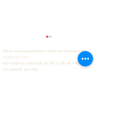
Nous vous accueillons dans les bureaux de
Celebrity Cars
du lundi au vendredi de 9h à 13h et 14h à 17h
Le samedi sur rdv.
BMW SERIE 2 
BMW M4 COMPETITION