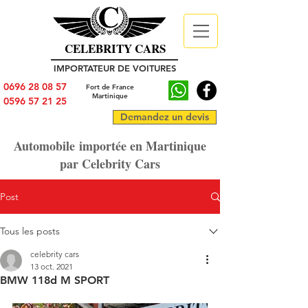
CELEBRITY CARS
IMPORTATEUR DE VOITURES
0696 28 08 57
Fort de France
Martinique
0596 57 21 25
Demandez un devis
Automobile importée en Martinique
par Celebrity Cars
Post
Tous les posts
celebrity cars
13 oct. 2021
BMW 118d M SPORT