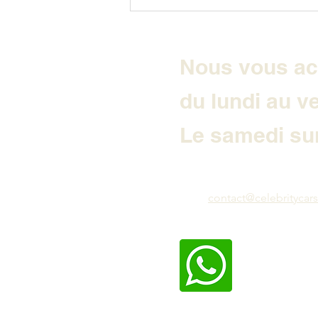
Nous vous ac
du lundi au v
Le samedi sur
contact@celebritycars.