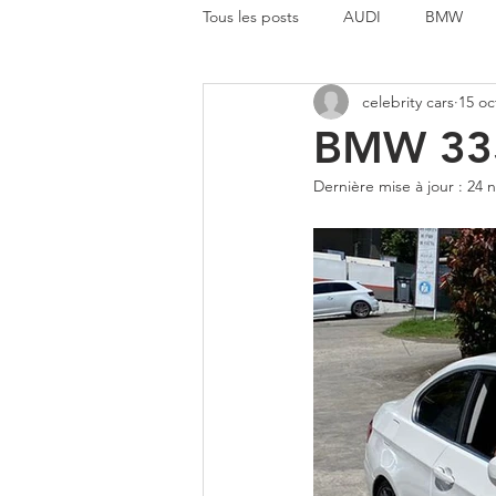
Tous les posts
AUDI
BMW
celebrity cars
15 oc
MERCEDES BENZ
MINI
BMW 33
Dernière mise à jour :
24 n
AUTRE