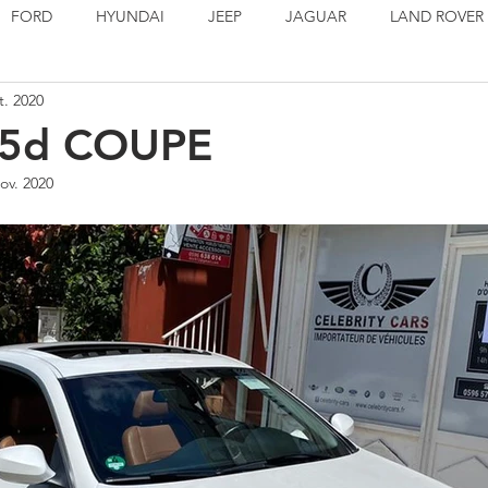
FORD
HYUNDAI
JEEP
JAGUAR
LAND ROVER
t. 2020
PORSCHE
SEAT
TOYOTA
VOLSKWAGEN
EN S
5d COUPE
ov. 2020