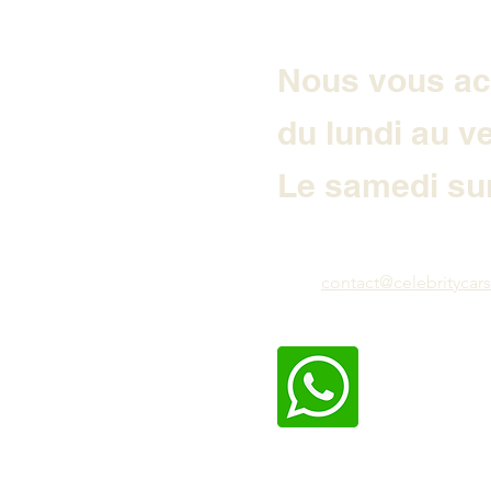
Nous vous ac
du lundi au v
Le samedi sur
contact@celebritycars.