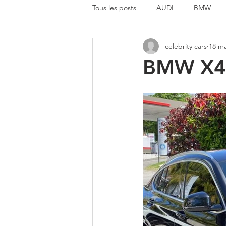
Tous les posts
AUDI
BMW
celebrity cars
18 ma
MERCEDES BENZ
MINI
BMW X4
AUTRE