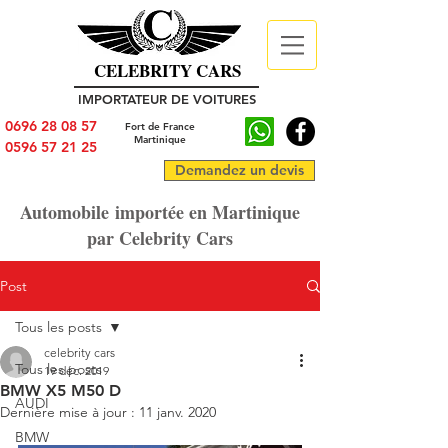
CELEBRITY CARS
IMPORTATEUR DE VOITURES
0696 28 08 57
Fort de France
Martinique
0596 57 21 25
Demandez un devis
Automobile importée en Martinique
par Celebrity Cars
Post
Tous les posts
celebrity cars
Tous les posts
19 déc. 2019
BMW X5 M50 D
AUDI
Dernière mise à jour :
11 janv. 2020
BMW