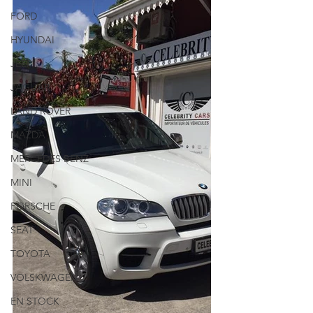
FORD
HYUNDAI
JEEP
JAGUAR
LAND ROVER
MAZDA
MERCEDES BENZ
MINI
PORSCHE
SEAT
TOYOTA
VOLSKWAGEN
EN STOCK