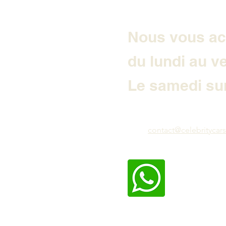
Nous vous ac
du lundi au v
Le samedi sur
contact@celebritycars.