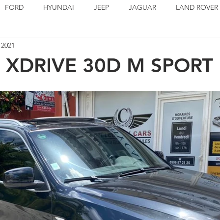
FORD
HYUNDAI
JEEP
JAGUAR
LAND ROVER
. 2021
PORSCHE
SEAT
TOYOTA
VOLSKWAGEN
EN S
 XDRIVE 30D M SPORT