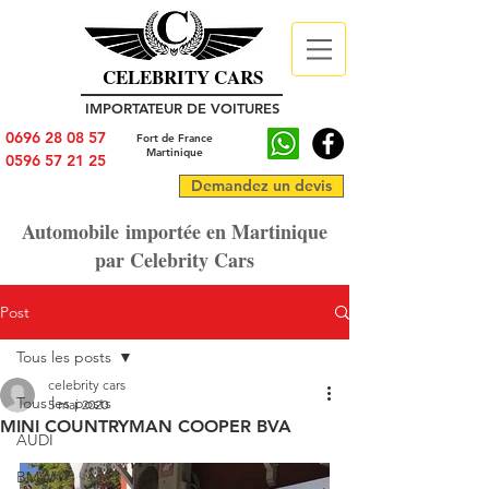
CELEBRITY CARS
IMPORTATEUR DE VOITURES
0696 28 08 57
Fort de France
Martinique
0596 57 21 25
Demandez un devis
Automobile importée en Martinique
par Celebrity Cars
Post
Tous les posts
celebrity cars
Tous les posts
5 mai 2020
MINI COUNTRYMAN COOPER BVA
AUDI
BMW