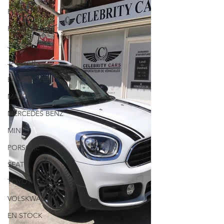
FORD
HYUNDAI
JEEP
JAGUAR
LAND ROVER
MAZDA
MERCEDES BENZ
MINI
PORSCHE
SEAT
TOYOTA
VOLSKWAGEN
EN STOCK