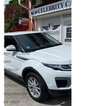
FORD
HYUNDAI
JEEP
JAGUAR
LAND ROVER
MAZDA
MERCEDES BENZ
MINI
PORSCHE
SEAT
TOYOTA
VOLSKWAGEN
EN STOCK