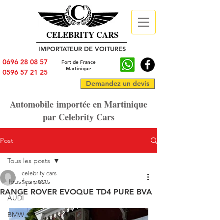
CELEBRITY CARS
IMPORTATEUR DE VOITURES
0696 28 08 57
Fort de France
Martinique
0596 57 21 25
Demandez un devis
Automobile importée en Martinique
par Celebrity Cars
Post
Tous les posts
celebrity cars
Tous les posts
5 juin 2021
RANGE ROVER EVOQUE TD4 PURE BVA
AUDI
BMW