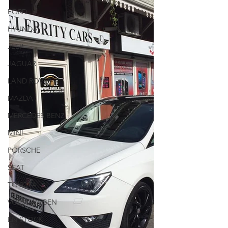
FORD
HYUNDAI
JEEP
JAGUAR
LAND ROVER
MAZDA
MERCEDES BENZ
MINI
PORSCHE
SEAT
TOYOTA
VOLSKWAGEN
EN STOCK