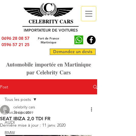
CELEBRITY CARS
IMPORTATEUR DE VOITURES
0696 28 08 57
Fort de France
Martinique
0596 57 21 25
Demandez un devis
Automobile importée en Martinique
par Celebrity Cars
Post
Tous les posts
celebrity cars
Tous les posts
25 déc. 2019
SEAT IBIZA 2,0 TDI FR
AUDI
Dernière mise à jour :
11 janv. 2020
BMW