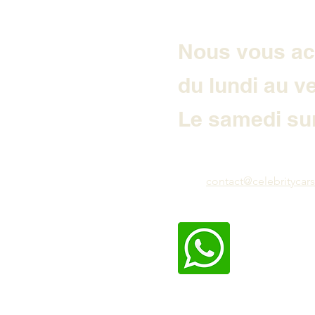
Nous vous ac
du lundi au v
Le samedi sur
contact@celebritycars.