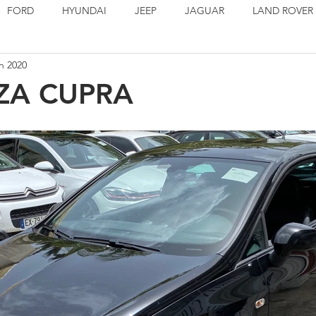
FORD
HYUNDAI
JEEP
JAGUAR
LAND ROVER
in 2020
PORSCHE
SEAT
TOYOTA
VOLSKWAGEN
EN S
IZA CUPRA