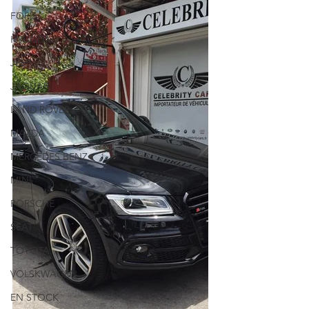
FORD
HYUNDAI
JEEP
JAGUAR
LAND ROVER
MAZDA
MERCEDES BENZ
MINI
PORSCHE
SEAT
TOYOTA
VOLSKWAGEN
EN STOCK