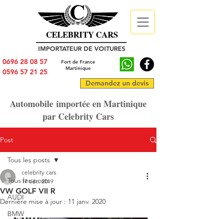
CELEBRITY CARS
IMPORTATEUR DE VOITURES
0696 28 08 57
Fort de France
Martinique
0596 57 21 25
Demandez un devis
Automobile importée en Martinique
par Celebrity Cars
Post
Tous les posts
celebrity cars
Tous les posts
17 déc. 2019
VW GOLF VII R
AUDI
Dernière mise à jour :
11 janv. 2020
BMW