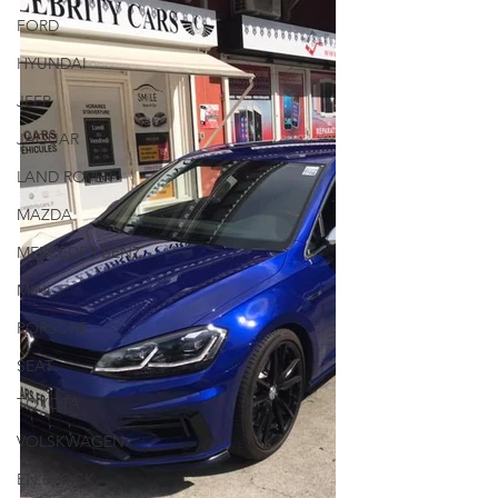
FORD
HYUNDAI
JEEP
JAGUAR
LAND ROVER
MAZDA
MERCEDES BENZ
MINI
PORSCHE
SEAT
TOYOTA
VOLSKWAGEN
EN STOCK