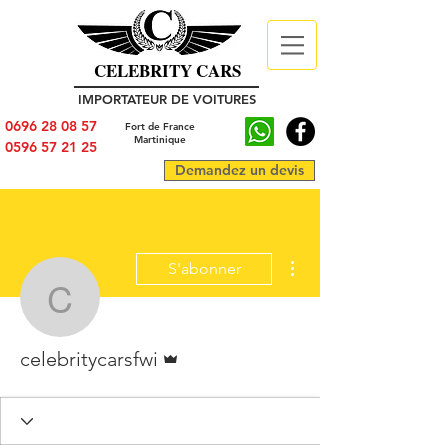
CELEBRITY CARS
IMPORTATEUR DE VOITURES
0696 28 08 57
Fort de France
Martinique
0596 57 21 25
Demandez un devis
Plus d'actions
S'abonner
celebritycarsfwi
Administrateur
celebritycarsfwi