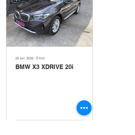
26 avr. 2026
∙
0
min
BMW X3 XDRIVE 20i
45
0