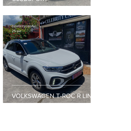
celebritycarsfwi
25 avr.
VOLKSWAGEN T-ROC R LINE