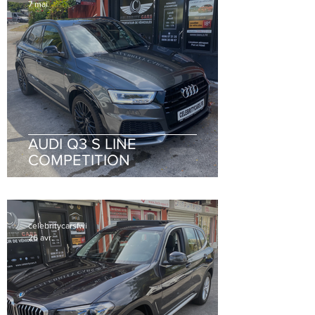
7 mai
AUDI Q3 S LINE
COMPETITION
celebritycarsfwi
26 avr.