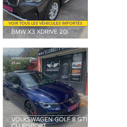
VOIR TOUS LES VÈHICULES IMPORTÉS
BMW X3 XDRIVE 20i
celebritycarsfwi
25 avr.
VOLKSWAGEN GOLF 8 GTI
CLUBSPORT