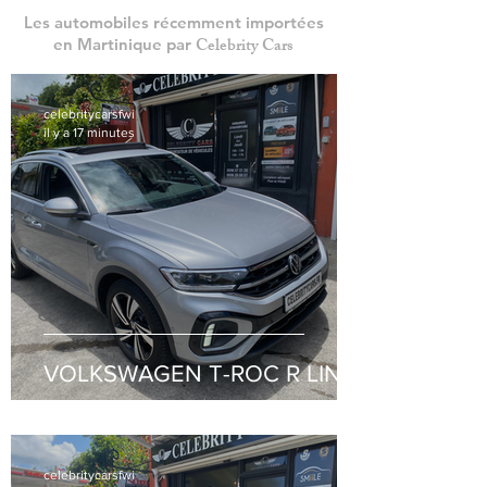
Les automobiles récemment importées
Celebrity Cars
en Martinique par
celebritycarsfwi
il y a 17 minutes
VOLKSWAGEN T-ROC R LINE
celebritycarsfwi