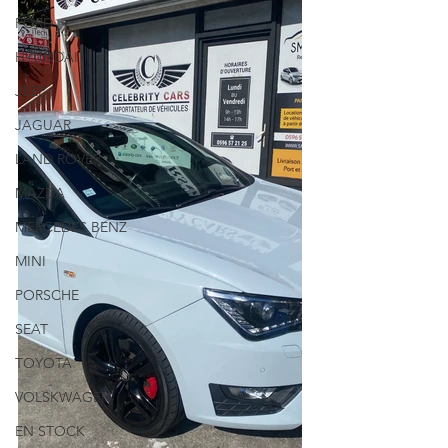
FORD
HYUNDAI
JEEP
JAGUAR
LAND ROVER
MAZDA
MERCEDES BENZ
MINI
PORSCHE
SEAT
TOYOTA
VOLSKWAGEN
EN STOCK