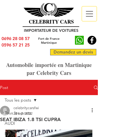
CELEBRITY CARS
IMPORTATEUR DE VOITURES
0696 28 08 57
Fort de France
Martinique
0596 57 21 25
Demandez un devis
Automobile importée en Martinique
par Celebrity Cars
Post
Tous les posts
celebritycarsfwi
Tous les posts
22 oct. 2022
SEAT IBIZA 1.8 TSI CUPRA
AUDI
BMW