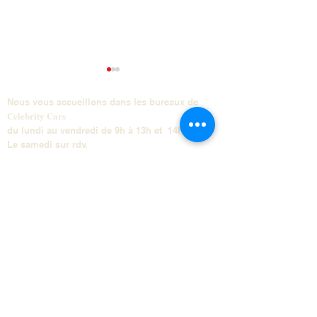
Nous vous accueillons dans les bureaux de
Celebrity Cars
du lundi au vendredi de 9h à 13h et 14h à 17h
Le samedi sur rdv.
VOLKSWAGEN GOLF 8
VOLKSWAGEN T
GTI CLUBSPORT
LINE