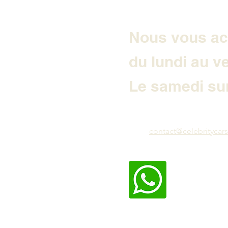
LINE
Nous vous ac
du lundi au v
Le samedi sur
contact@celebritycars.