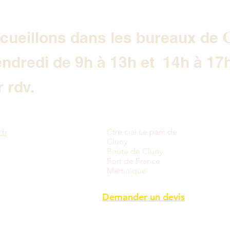
CLUBSPORT
LIN
C
cueillons dans les bureaux de
endredi de 9h à 13h et 14h à 17
 rdv.
Ctre cial Le parc de
fr
Cluny
Route de Cluny
Fort de France
Martinique
Demander un devis