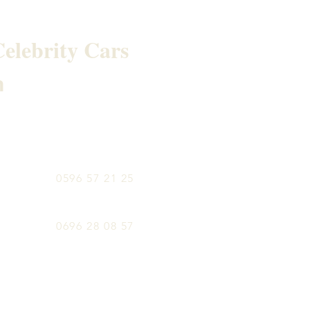
E
elebrity Cars
h
0596 57 21 25
0696 28 08 57