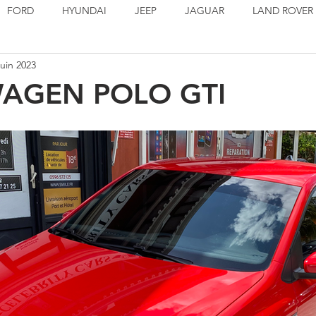
FORD
HYUNDAI
JEEP
JAGUAR
LAND ROVER
juin 2023
PORSCHE
SEAT
TOYOTA
VOLSKWAGEN
EN S
AGEN POLO GTI