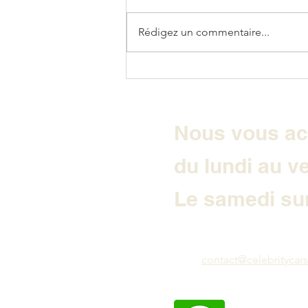
Rédigez un commentaire...
VOLKSWAGEN T-ROC R
LINE
Nous vous ac
du lundi au v
Le samedi sur
contact@celebritycars.