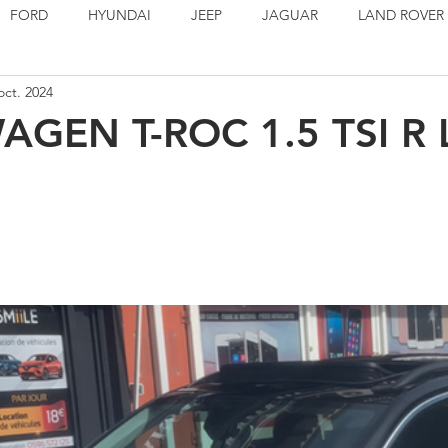
FORD
HYUNDAI
JEEP
JAGUAR
LAND ROVER
oct. 2024
PORSCHE
SEAT
TOYOTA
VOLSKWAGEN
EN S
GEN T-ROC 1.5 TSI R 