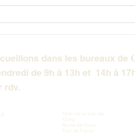
VOLKSWAGEN GOLF 8 GTI
VOL
CLUBSPORT
LIN
C
cueillons dans les bureaux de
endredi de 9h à 13h et 14h à 17
 rdv.
Ctre cial Le parc de
fr
Cluny
Route de Cluny
Fort de France