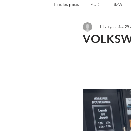
Tous les posts
AUDI
BMW
celebritycarsfwi
28 
MERCEDES BENZ
MINI
VOLKSWA
AUTRE