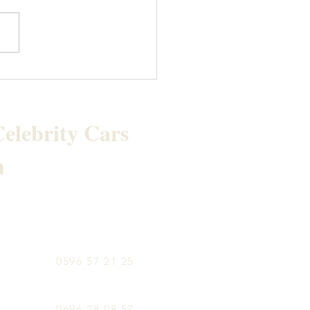
KSWAGEN T-ROC R
E
elebrity Cars
h
0596 57 21 25
0696 28 08 57