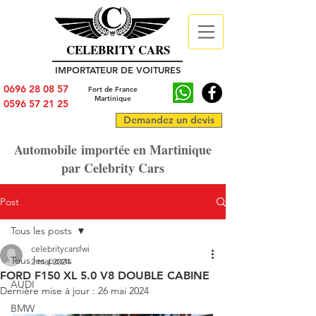
CELEBRITY CARS
IMPORTATEUR DE VOITURES
0696 28 08 57
Fort de France
Martinique
0596 57 21 25
Demandez un devis
Automobile importée en Martinique
par Celebrity Cars
Post
Tous les posts
celebritycarsfwi
Tous les posts
2 mai 2024
FORD F150 XL 5.0 V8 DOUBLE CABINE
AUDI
Dernière mise à jour :
26 mai 2024
BMW