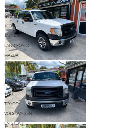
FORD
HYUNDAI
JEEP
JAGUAR
LAND ROVER
MAZDA
MERCEDES BENZ
MINI
PORSCHE
SEAT
TOYOTA
VOLSKWAGEN
EN STOCK