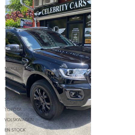
FORD
HYUNDAI
JEEP
JAGUAR
LAND ROVER
MAZDA
MERCEDES BENZ
MINI
PORSCHE
SEAT
TOYOTA
VOLSKWAGEN
EN STOCK