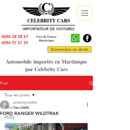
CELEBRITY CARS
IMPORTATEUR DE VOITURES
0696 28 08 57
Fort de France
Martinique
0596 57 21 25
Demandez un devis
Automobile importée en Martinique
par Celebrity Cars
Post
Tous les posts
celebritycarsfwi
Tous les posts
1 avr. 2025
FORD RANGER WILDTRAK
AUDI
BMW